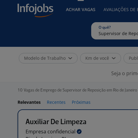
ACHAR VAGAS
AVALIAÇÕES DE
O quê?
Modelo de Trabalho
Km de você
Publ
Seja o prim
10
Vagas de Emprego de Supervisor de Reposição em Rio de Janeiro 
Relevantes
Recentes
Próximas
Auxiliar De Limpeza
Empresa
confidencial