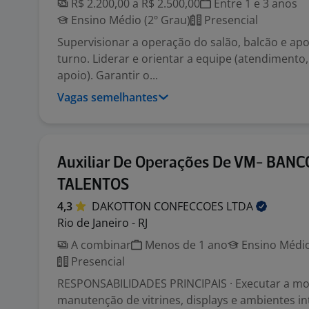
R$ 2.200,00 a R$ 2.500,00
Entre 1 e 3 anos
Ensino Médio (2º Grau)
Presencial
Supervisionar a operação do salão, balcão e ap
turno. Liderar e orientar a equipe (atendimento,
apoio). Garantir o...
Vagas semelhantes
Auxiliar De Operações De VM- BANC
TALENTOS
4,3
DAKOTTON CONFECCOES
LTDA
Rio de Janeiro - RJ
A combinar
Menos de 1 ano
Ensino Médio
Presencial
RESPONSABILIDADES PRINCIPAIS · Executar a m
manutenção de vitrines, displays e ambientes i