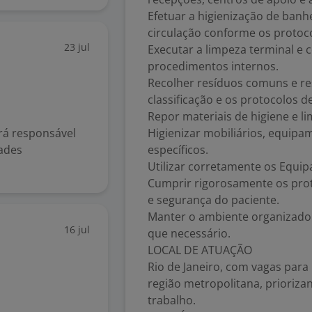
Efetuar a higienização de banh
circulação conforme os protoco
23 jul
Executar a limpeza terminal e
procedimentos internos.
Recolher resíduos comuns e re
classificação e os protocolos d
Repor materiais de higiene e l
rá responsável
Higienizar mobiliários, equipa
dades
específicos.
Utilizar corretamente os Equip
Cumprir rigorosamente os prot
e segurança do paciente.
Manter o ambiente organizado 
16 jul
que necessário.
LOCAL DE ATUAÇÃO
Rio de Janeiro, com vagas para 
região metropolitana, prioriza
trabalho.