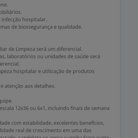
ene.
biliários.
 infecção hospitalar.
mas de biossegurança e qualidade.
liar de Limpeza será um diferencial.
cas, laboratórios ou unidades de saúde será
erencial.
peza hospitalar e utilização de produtos
e atenção aos detalhes.
quipe.
escala 12x36 ou 6x1, incluindo finais de semana
ade com estabilidade, excelentes benefícios,
ilidade real de crescimento em uma das
estado, candidate-se agora e venha fazer parte