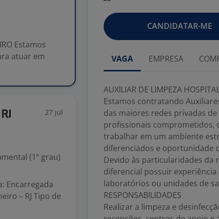
CANDIDATAR-ME
EIRO Estamos
ara atuar em
VAGA
EMPRESA
COMP
AUXILIAR DE LIMPEZA HOSPITAL
Estamos contratando Auxiliare
27 jul
das maiores redes privadas de
 RJ
profissionais comprometidos, 
trabalhar em um ambiente estr
diferenciados e oportunidade 
mental (1º grau)
Devido às particularidades da 
diferencial possuir experiência
laboratórios ou unidades de s
a: Encarregada
RESPONSABILIDADES
eiro – RJ Tipo de
Realizar a limpeza e desinfecçã
recepções, centros de apoio e 