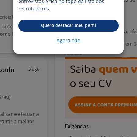
entrevistas e fica no topo da lista dos
da nossa equipe!
recrutadores.
encial
Número de vagas:
25
Quero destacar meu perfil
s procurando
Tipo de contrato e Jornada:
Efe
 como Promotor
Agora não
Área Profissional:
Auxiliar em S
3 ago
izado
Grau)
lisar e efetuar a
rantir a melhor
Exigências