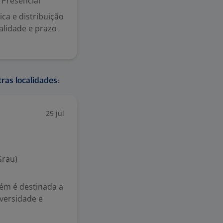
Presencial
ca e distribuição
alidade e prazo
ras localidades:
29 jul
Grau)
bém é destinada a
iversidade e