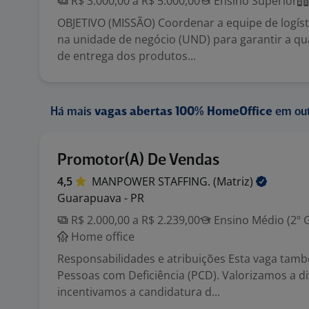
R$ 3.000,00 a R$ 5.000,00
Ensino Superior
OBJETIVO (MISSÃO) Coordenar a equipe de logísti
na unidade de negócio (UND) para garantir a qu
de entrega dos produtos...
Há mais
vagas abertas 100% HomeOffice
em out
Promotor(A) De Vendas
4,5
MANPOWER STAFFING.
(Matriz)
Guarapuava - PR
R$ 2.000,00 a R$ 2.239,00
Ensino Médio (2º 
Home office
Responsabilidades e atribuições Esta vaga tam
Pessoas com Deficiência (PCD). Valorizamos a d
incentivamos a candidatura d...