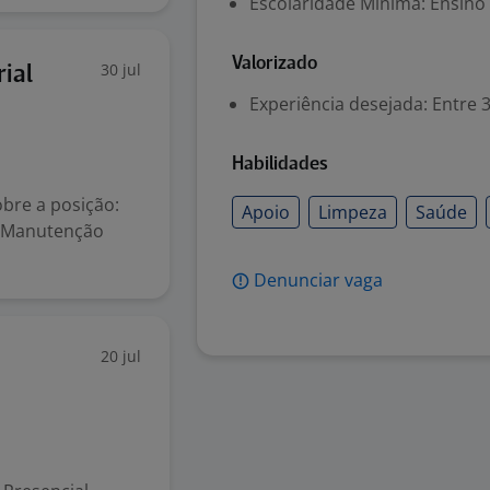
Escolaridade Mínima: Ensino
Valorizado
30 jul
ial
Experiência desejada: Entre 3
Habilidades
bre a posição:
Apoio
Limpeza
Saúde
e Manutenção
Denunciar vaga
20 jul