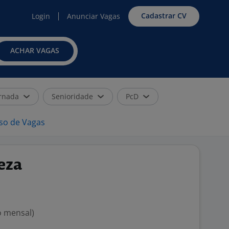
Cadastrar CV
Login
Anunciar Vagas
ACHAR VAGAS
rnada
Senioridade
PcD
iso de Vagas
eza
o mensal)