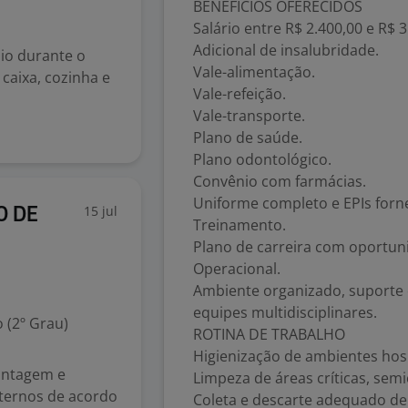
BENEFÍCIOS OFERECIDOS
Salário entre R$ 2.400,00 e R$ 3
Adicional de insalubridade.
oio durante o
Vale-alimentação.
 caixa, cozinha e
Vale-refeição.
Vale-transporte.
Plano de saúde.
Plano odontológico.
Convênio com farmácias.
Uniforme completo e EPIs forn
15 jul
O DE
Treinamento.
Plano de carreira com oportuni
Operacional.
Ambiente organizado, suporte 
equipes multidisciplinares.
 (2º Grau)
ROTINA DE TRABALHO
Higienização de ambientes ho
ontagem e
Limpeza de áreas críticas, semic
nternos de acordo
Coleta e descarte adequado de 