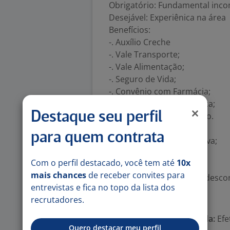
Obrigatório: Fundamental inc
Desejável: Experiênica na área
Benefícios:
-. Auxílio Creche
-. Vale Transporte;
-. Vale Alimentação;
-. Seguro de Vida;
-. Convênio com Farmácia;
-. Assistência Odontológica;
Destaque seu perfil
-. Programa Conte Comigo.
-. Assistência Médica;
para quem contrata
-. Universidade Corporativa;
-. Clube de Vantagens
Com o perfil destacado, você tem até
10x
-. Totalpass;
mais chances
de receber convites para
-. Hapvida (programa de descon
entrevistas e fica no topo da lista dos
Número de vagas:
1
recrutadores.
Tipo de contrato e Jornada:
Efe
Quero destacar meu perfil