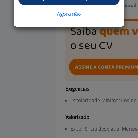
Área Profissional:
Operacional 
Agora não
Exigências
Escolaridade Mínima: Ensino
Valorizado
Experiência desejada: Menos