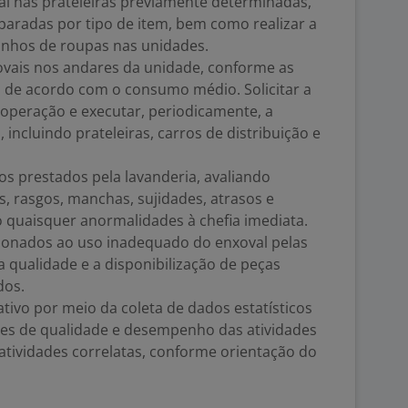
al nas prateleiras previamente determinadas,
paradas por tipo de item, bem como realizar a
rinhos de roupas nas unidades.
xovais nos andares da unidade, conforme as
, de acordo com o consumo médio. Solicitar a
 operação e executar, periodicamente, a
 incluindo prateleiras, carros de distribuição e
ços prestados pela lavanderia, avaliando
, rasgos, manchas, sujidades, atrasos e
quaisquer anormalidades à chefia imediata.
cionados ao uso inadequado do enxoval pelas
a qualidade e a disponibilização de peças
dos.
ativo por meio da coleta de dados estatísticos
res de qualidade e desempenho das atividades
 atividades correlatas, conforme orientação do