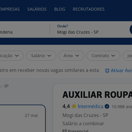
 EMPRESAS
SALÁRIOS
BLOG
RECRUTADORES
Onde?
icação
Salário
Área
Contrato
Jo
eiro em receber novas vagas similares a esta
Ativar Av
 - SP
AUXILIAR ROUP
4,4
10.988 ava
Intermédica
Mogi das Cruzes - SP
27 mai
Salário a combinar
Presencial