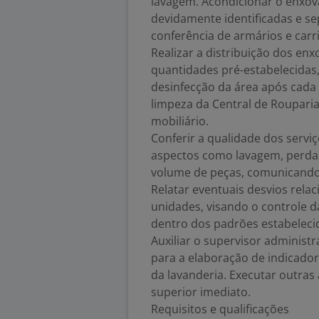
lavagem. Acondicionar o enxov
devidamente identificadas e se
conferência de armários e car
Realizar a distribuição dos en
quantidades pré-estabelecidas
desinfecção da área após cada
limpeza da Central de Rouparia,
mobiliário.
Conferir a qualidade dos servi
aspectos como lavagem, perdas
volume de peças, comunicando 
Relatar eventuais desvios rela
unidades, visando o controle d
dentro dos padrões estabeleci
Auxiliar o supervisor administr
para a elaboração de indicado
da lavanderia. Executar outras
superior imediato.
Requisitos e qualificações