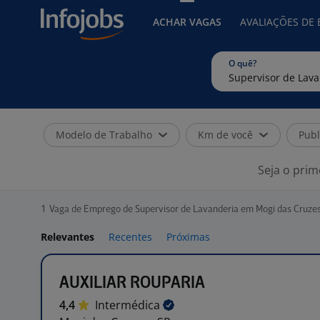
ACHAR VAGAS
AVALIAÇÕES DE
O quê?
Modelo de Trabalho
Km de você
Publ
Seja o prim
1
Vaga de Emprego de Supervisor de Lavanderia em Mogi das Cruzes
Relevantes
Recentes
Próximas
AUXILIAR ROUPARIA
4,4
Intermédica