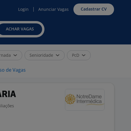
Cadastrar CV
Login
Anunciar Vagas
ACHAR VAGAS
rnada
Senioridade
PcD
iso de Vagas
ARIA
liações