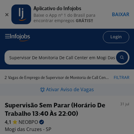
Aplicativo do Infojobs
BAIXAR
Baixe o App nº 1 do Brasil para
encontrar empregos
GRÁTIS!!
Login
2
FILTRAR
Vagas de Emprego de Supervisor de Monitoria de Call Center em Mogi das Cruzes - SP
Ativar Aviso de Vagas
31 jul
Supervisão Sem Parar (Horário De
Trabalho 13:40 Às 22:00)
4,1
NEOBPO
Mogi das Cruzes - SP