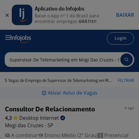
Aplicativo do Infojobs
BAIXAR
Baixe o App nº 1 do Brasil para
encontrar empregos
GRÁTIS!!
Login
5
FILTRAR
Vagas de Emprego de Supervisor de Telemarketing em Mogi das Cruzes - SP
Ativar Aviso de Vagas
4 ago
Consultor De Relacionamento
4,3
Desktop
Internet
Mogi das Cruzes - SP
A combinar
Ensino Médio (2º Grau)
Presencial