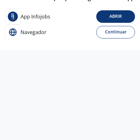
App Infojobs
ABRIR
Navegador
Continuar
Para Candidatos
Acesse o site de empregos líder e se candidate a
vagas adequadas ao seu perfil de forma fácil e
rápida.