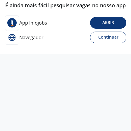
É ainda mais fácil pesquisar vagas no nosso app
App Infojobs
ABRIR
Navegador
Continuar
Para Candidatos
Acesse o site de empregos líder e se candidate a
vagas adequadas ao seu perfil de forma fácil e
rápida.