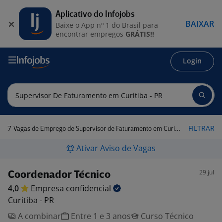
Aplicativo do Infojobs
BAIXAR
Baixe o App nº 1 do Brasil para
encontrar empregos
GRÁTIS!!
Login
7
FILTRAR
Vagas de Emprego de Supervisor de Faturamento em Curitiba - PR
Ativar Aviso de Vagas
29 jul
Coordenador Técnico
4,0
Empresa
confidencial
Curitiba - PR
A combinar
Entre 1 e 3 anos
Curso Técnico