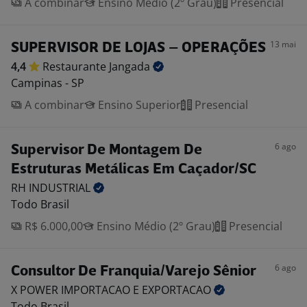
A combinar
Ensino Médio (2º Grau)
Presencial
13 mai
SUPERVISOR DE LOJAS – OPERAÇÕES
4,4
Restaurante
Jangada
Campinas - SP
A combinar
Ensino Superior
Presencial
6 ago
Supervisor De Montagem De
Estruturas Metálicas Em Caçador/SC
RH
INDUSTRIAL
Todo Brasil
R$ 6.000,00
Ensino Médio (2º Grau)
Presencial
6 ago
Consultor De Franquia/Varejo Sênior
X POWER IMPORTACAO E
EXPORTACAO
Todo Brasil