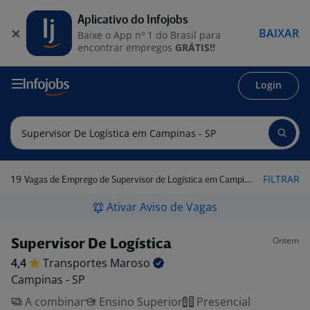
Aplicativo do Infojobs
BAIXAR
Baixe o App nº 1 do Brasil para
encontrar empregos
GRÁTIS!!
Login
19
FILTRAR
Vagas de Emprego de Supervisor de Logística em Campinas - SP
Ativar Aviso de Vagas
Ontem
Supervisor De Logística
4,4
Transportes
Maroso
Campinas - SP
A combinar
Ensino Superior
Presencial