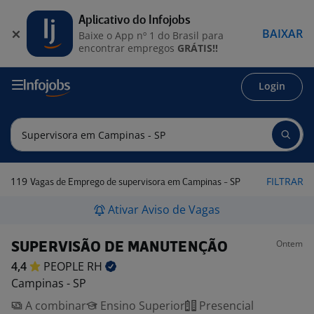
Aplicativo do Infojobs
BAIXAR
Baixe o App nº 1 do Brasil para
encontrar empregos
GRÁTIS!!
Login
119
FILTRAR
Vagas de Emprego de supervisora em Campinas - SP
Ativar Aviso de Vagas
Ontem
SUPERVISÃO DE MANUTENÇÃO
4,4
PEOPLE
RH
Campinas - SP
A combinar
Ensino Superior
Presencial