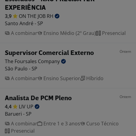
EXPERIÊNCIA
3,9
ON THE JOB
RH
Santo André - SP
A combinar
Ensino Médio (2º Grau)
Presencial
Ontem
Supervisor Comercial Externo
The Foursales
Company
São Paulo - SP
A combinar
Ensino Superior
Híbrido
Ontem
Analista De PCM Pleno
4,4
LIV
UP
Barueri - SP
A combinar
Entre 1 e 3 anos
Curso Técnico
Presencial