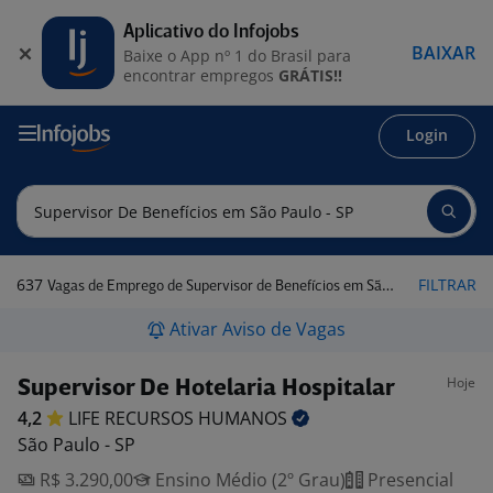
Aplicativo do Infojobs
BAIXAR
Baixe o App nº 1 do Brasil para
encontrar empregos
GRÁTIS!!
Login
637
FILTRAR
Vagas de Emprego de Supervisor de Benefícios em São Paulo - SP
Ativar Aviso de Vagas
Hoje
Supervisor De Hotelaria Hospitalar
4,2
LIFE RECURSOS
HUMANOS
São Paulo - SP
R$ 3.290,00
Ensino Médio (2º Grau)
Presencial