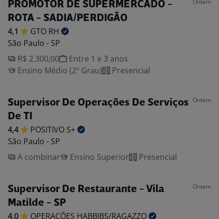
Ontem
PROMOTOR DE SUPERMERCADO -
ROTA - SADIA/PERDIGÃO
4,1
GTO
RH
São Paulo - SP
R$ 2.300,00
Entre 1 e 3 anos
Ensino Médio (2º Grau)
Presencial
Ontem
Supervisor De Operações De Serviços
De TI
4,4
POSITIVO
S+
São Paulo - SP
A combinar
Ensino Superior
Presencial
Ontem
Supervisor De Restaurante - Vila
Matilde - SP
4,0
OPERAÇÕES
HABBIBS/RAGAZZO