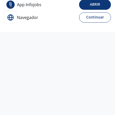
App Infojobs
ABRIR
Navegador
Continuar
Ontem
Fiscal De Caixa
4,4
GPA
São Paulo - SP
R$ 2.100,00 a R$ 2.653,00
Menos de 1 ano
Ensino Médio (2º Grau)
Presencial
Vagas semelhantes
Ontem