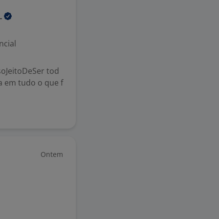
L
ncial
soJeitoDeSer tod
ia em tudo o que f
Ontem