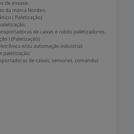
s de envase;
as da marca Norden.
nico ( Paletização)
paletização;
nsportadoras de caixas e robôs paletizadores.
ão I (Paletização)
letrônica e/ou automação industrial;
 paletização;
nsportadoras de caixas, sensores, comandos
.