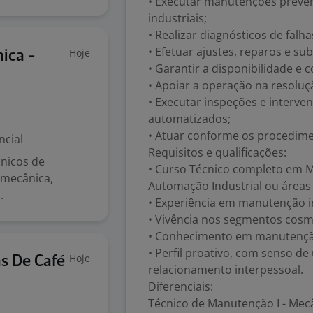
• Executar manutenções preven
industriais;
• Realizar diagnósticos de falha
• Efetuar ajustes, reparos e s
Hoje
ica -
• Garantir a disponibilidade e
• Apoiar a operação na resoluç
• Executar inspeções e interve
automatizados;
• Atuar conforme os procedim
ncial
Requisitos e qualificações:
nicos de
• Curso Técnico completo em Mec
mecânica,
Automação Industrial ou áreas 
.
• Experiência em manutenção in
• Vivência nos segmentos cosmé
• Conhecimento em manutenção p
• Perfil proativo, com senso d
Hoje
s De Café
relacionamento interpessoal.
Diferenciais:
Técnico de Manutenção I - Mecâ