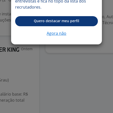
entrevistas e fica no topo da lista dos
recrutadores.
Valorizado
 instalação de
Mecânica; Curso Técnico, Aut
oluções completas
Quero destacar meu perfil
Eletroeletrônica; Curso Técni
Agora não
Denunciar vaga
Ontem
ER KING
Grau)
lário base: R$
neração total