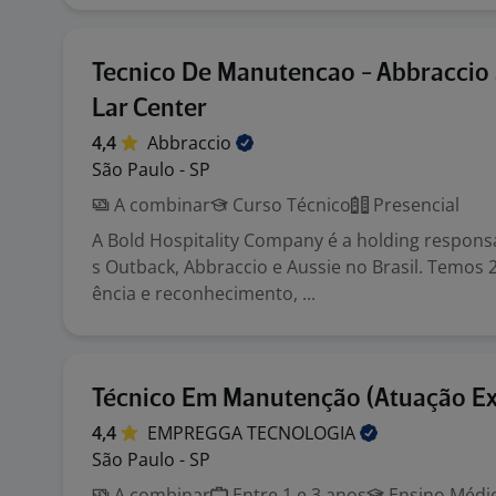
Tecnico De Manutencao - Abbraccio
Lar Center
4,4
Abbraccio
São Paulo - SP
A combinar
Curso Técnico
Presencial
A Bold Hospitality Company é a holding respons
s Outback, Abbraccio e Aussie no Brasil. Temos 
ência e reconhecimento, ...
Técnico Em Manutenção (Atuação Ex
4,4
EMPREGGA
TECNOLOGIA
São Paulo - SP
A combinar
Entre 1 e 3 anos
Ensino Médio