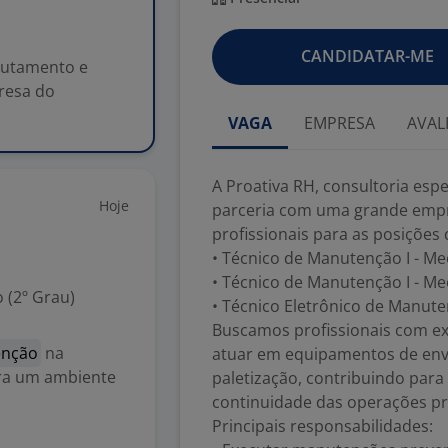
CANDIDATAR-ME
crutamento e
resa do
VAGA
EMPRESA
AVAL
A Proativa RH, consultoria esp
Hoje
parceria com uma grande empr
profissionais para as posições 
• Técnico de Manutenção I - Me
• Técnico de Manutenção I - Mec
 (2º Grau)
• Técnico Eletrônico de Manuten
Buscamos profissionais com ex
enção
na
atuar em equipamentos de env
ra um ambiente
paletização, contribuindo para
continuidade das operações pr
Principais responsabilidades: