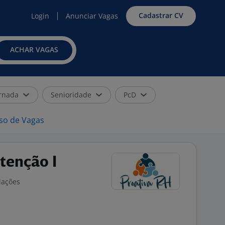
Cadastrar CV
Login
Anunciar Vagas
ACHAR VAGAS
rnada
Senioridade
PcD
iso de Vagas
tenção I
iações