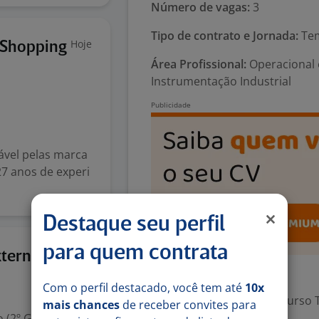
Número de vagas:
3
Tipo de contrato e Jornada:
Tem
Hoje
 Shopping
Área Profissional:
Operacional e
Instrumentação Industrial
ável pelas marca
27 anos de experi
Destaque seu perfil
para quem contrata
Ontem
terna)
Exigências
Com o perfil destacado, você tem até
10x
Escolaridade Mínima: Curso 
mais chances
de receber convites para
 (2º Grau)