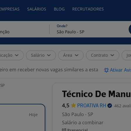
 EMPRESAS
SALÁRIOS
BLOG
RECRUTADORES
Onde?
icação
Salário
Área
Contrato
Jo
eiro em receber novas vagas similares a esta
Ativar Av
 SP
Técnico De Manu
4,5
462 aval
PROATIVA
RH
São Paulo - SP
Hoje
Salário a combinar
Presencial