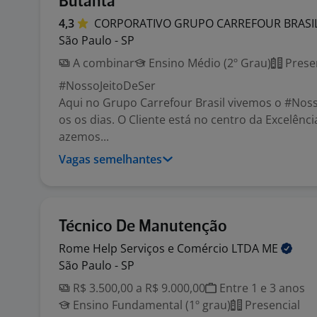
Butantã
4,3
CORPORATIVO GRUPO CARREFOUR
BRASI
São Paulo - SP
A combinar
Ensino Médio (2º Grau)
Prese
#NossoJeitoDeSer
Aqui no Grupo Carrefour Brasil vivemos o #Nos
os os dias. O Cliente está no centro da Excelênc
azemos...
Vagas semelhantes
Técnico De Manutenção
Rome Help Serviços e Comércio LTDA
ME
São Paulo - SP
R$ 3.500,00 a R$ 9.000,00
Entre 1 e 3 anos
Ensino Fundamental (1º grau)
Presencial