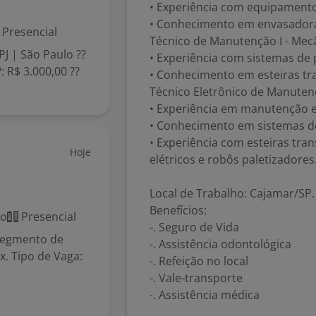
• Experiência com equipamento
• Conhecimento em envasador
Presencial
Técnico de Manutenção I - Mecâ
J | São Paulo ??
• Experiência com sistemas de 
 R$ 3.000,00 ??
• Conhecimento em esteiras tra
Técnico Eletrônico de Manutenç
• Experiência em manutenção e
• Conhecimento em sistemas de
• Experiência com esteiras tra
Hoje
elétricos e robôs paletizadores
Local de Trabalho: Cajamar/SP.
Benefícios:
co
Presencial
-. Seguro de Vida
segmento de
-. Assistência odontológica
x. Tipo de Vaga:
-. Refeição no local
-. Vale-transporte
-. Assistência médica