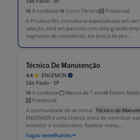
São Paulo - SP
A combinar
Curso Técnico
Presencial
A Proativa RH, consultoria especializada em re
seleção, está em parceria com uma grande emp
segmento de cosméticos, em busca de pro...
Técnico De Manutenção
4,4
ENGEMON
São Paulo - SP
A combinar
Menos de 1 ano
Ensino Médio
Presencial
A oportunidade de se tornar
Técnico de Manut
ENGEMON é uma chance única de contribuir pa
inovador e colaborativo. Realizar manu...
Vagas semelhantes