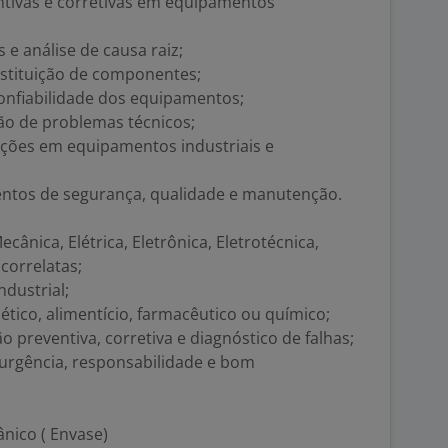
tivas e corretivas em equipamentos
s e análise de causa raiz;
ubstituição de componentes;
 confiabilidade dos equipamentos;
ão de problemas técnicos;
nções em equipamentos industriais e
entos de segurança, qualidade e manutenção.
ânica, Elétrica, Eletrônica, Eletrotécnica,
correlatas;
dustrial;
tico, alimentício, farmacêutico ou químico;
reventiva, corretiva e diagnóstico de falhas;
e urgência, responsabilidade e bom
nico ( Envase)