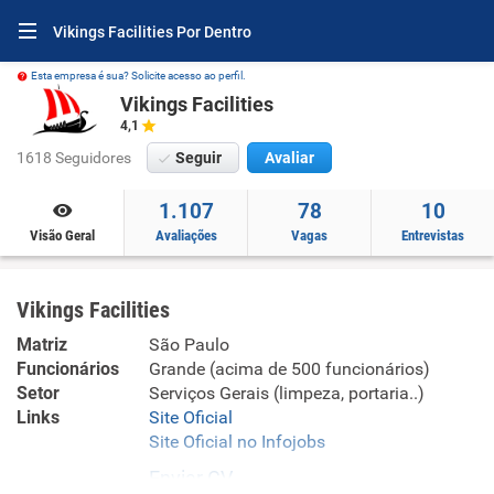
Vikings Facilities Por Dentro
Esta empresa é sua? Solicite acesso ao perfil.
Vikings Facilities
4,1
1618 Seguidores
Seguir
Avaliar
1.107
78
10
Visão Geral
Avaliações
Vagas
Entrevistas
Vikings Facilities
Matriz
São Paulo
Funcionários
Grande (acima de 500 funcionários)
Setor
Serviços Gerais (limpeza, portaria..)
Links
Site Oficial
Site Oficial no Infojobs
Enviar CV