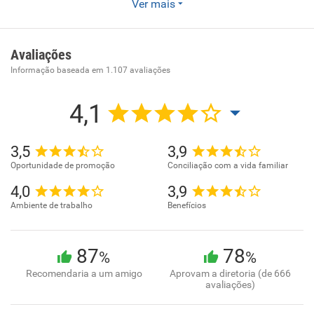
Ver mais
A Vikings é uma empresa inovadora no mercado de
Facilities que desde 1996 atua em todo o território
nacional, agregando valores e prestando atendimento de
Avaliações
qualidade com foco em produtividade a todos os seus
Informação baseada em
1.107
avaliações
parceiros e clientes utilizando seu know-how Americano e
Europeu.
4,1
3,5
3,9
Oportunidade de promoção
Conciliação com a vida familiar
4,0
3,9
Ambiente de trabalho
Benefícios
87
78
%
%
Recomendaria a um amigo
Aprovam a diretoria (de 666
avaliações)