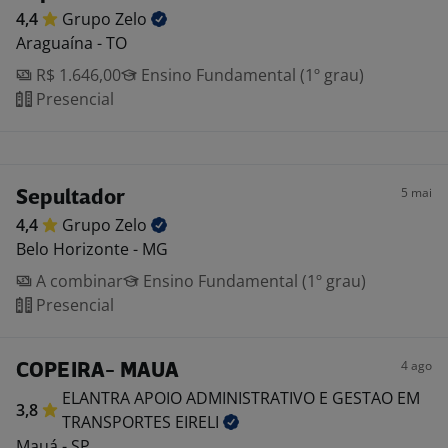
4,4
Grupo
Zelo
Araguaína - TO
R$ 1.646,00
Ensino Fundamental (1º grau)
Presencial
5 mai
Sepultador
4,4
Grupo
Zelo
Belo Horizonte - MG
A combinar
Ensino Fundamental (1º grau)
Presencial
4 ago
COPEIRA- MAUA
ELANTRA APOIO ADMINISTRATIVO E GESTAO EM
3,8
TRANSPORTES
EIRELI
Mauá - SP