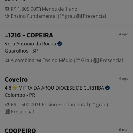
R$ 1.805,00
Menos de 1 ano
Ensino Fundamental (1º grau)
Presencial
4 ago
#1216 - COPEIRA
Vera Antonio da
Rocha
Guarulhos - SP
A combinar
Ensino Médio (2º Grau)
Presencial
4 ago
Coveiro
4,6
MITRA DA ARQUIDIOCESE DE
CURITIBA
Colombo - PR
R$ 1.500,00
Ensino Fundamental (1º grau)
Presencial
6 mai
COOPEIRO