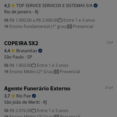
4,2
TOP SERVICE SERVICOS E SISTEMAS
S/A
Rio de Janeiro - RJ
R$ 1.000,00 a R$ 2.000,00
Entre 1 e 3 anos
Ensino Fundamental (1º grau)
Presencial
2 jul
COPEIRA 5X2
4,4
Brasanitas
São Paulo - SP
R$ 1.850,00
Entre 1 e 3 anos
Ensino Médio (2º Grau)
Presencial
21 jul
Agente Funerário Externo
3,7
Rio
Pae
São João de Meriti - RJ
R$ 2.076,00
Entre 1 e 3 anos
Ensino Médio (2º Grau)
Presencial