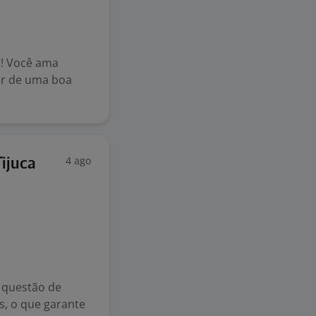
! Você ama
er de uma boa
4 ago
ijuca
 questão de
s, o que garante