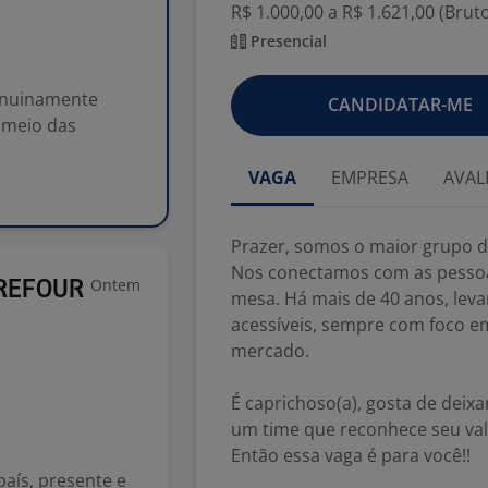
R$ 1.000,00 a R$ 1.621,00 (Brut
Presencial
genuinamente
CANDIDATAR-ME
 meio das
VAGA
EMPRESA
AVAL
Prazer, somos o maior grupo d
Nos conectamos com as pessoas
Ontem
RREFOUR
mesa. Há mais de 40 anos, lev
acessíveis, sempre com foco e
mercado.
É caprichoso(a), gosta de deixa
um time que reconhece seu val
Então essa vaga é para você!!
país, presente e