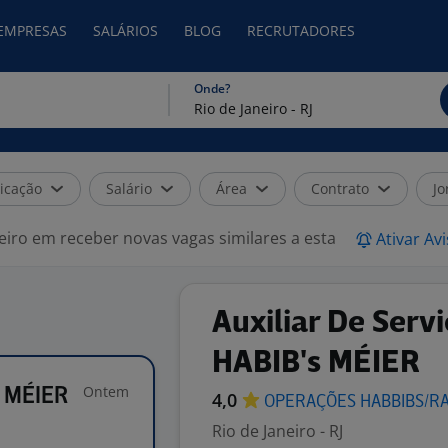
 EMPRESAS
SALÁRIOS
BLOG
RECRUTADORES
Onde?
icação
Salário
Área
Contrato
Jo
eiro em receber novas vagas similares a esta
Ativar Av
Auxiliar De Servi
HABIB's MÉIER
Ontem
s MÉIER
4,0
OPERAÇÕES
HABBIBS/R
Rio de Janeiro - RJ