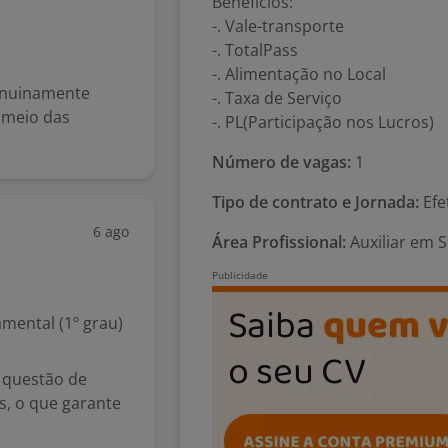
Benefícios:
-. Vale-transporte
-. TotalPass
-. Alimentação no Local
genuinamente
-. Taxa de Serviço
 meio das
-. PL(Participação nos Lucros)
Número de vagas:
1
Tipo de contrato e Jornada:
Efet
6 ago
Área Profissional:
Auxiliar em S
mental (1º grau)
 questão de
s, o que garante