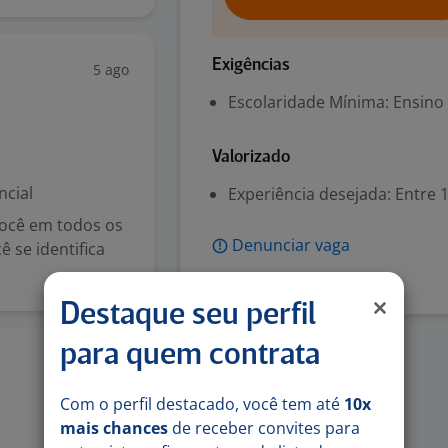
Exigências
5 ago
Escolaridade Mínima: Ensino
Valorizado
ncial
Experiência desejada: Entre 1
você em todos os
Denunciar vaga
 se identifica
Destaque seu perfil
para quem contrata
5 ago
Com o perfil destacado, você tem até
10x
mais chances
de receber convites para