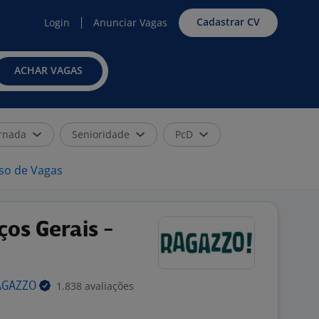
Cadastrar CV
Login
Anunciar Vagas
ACHAR VAGAS
rnada
Senioridade
PcD
iso de Vagas
ços Gerais -
1.838 avaliações
AGAZZO