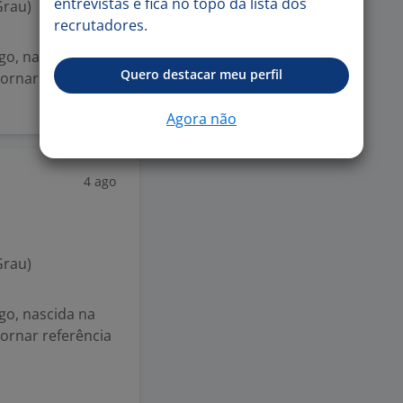
entrevistas e fica no topo da lista dos
Grau)
recrutadores.
go, nascida na
Quero destacar meu perfil
tornar referência
Agora não
4 ago
Grau)
go, nascida na
tornar referência