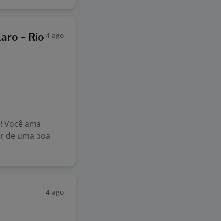
4 ago
aro - Rio
! Você ama
er de uma boa
4 ago