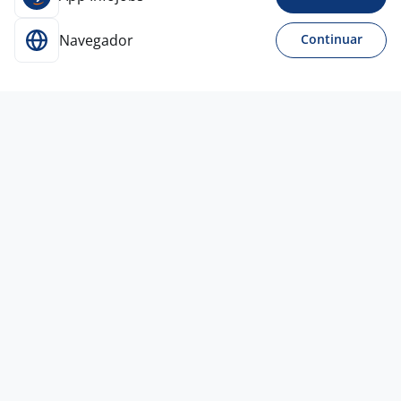
Navegador
Continuar
28 jul
Analista Comercial
ADS
Company
Imperatriz - MA
R$ 2.200,00
Menos de 1 ano
Ensino Superior
Home office
2 jul
Estagiário De Direito
Multi Consultoria e
Treinamento
Botucatu - SP