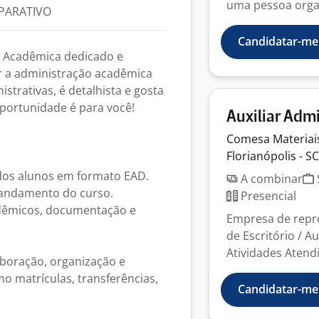
uma pessoa organ
PARATIVO
Candidatar-me
a Acadêmica dedicado e
r a administração acadêmica
istrativas, é detalhista e gosta
portunidade é para você!
Auxiliar Adm
Comesa Materia
Florianópolis - SC
dos alunos em formato EAD.
A combinar
e andamento do curso.
Presencial
dêmicos, documentação e
Empresa de repre
de Escritório / A
Atividades Atendi
boração, organização e
 matrículas, transferências,
Candidatar-me