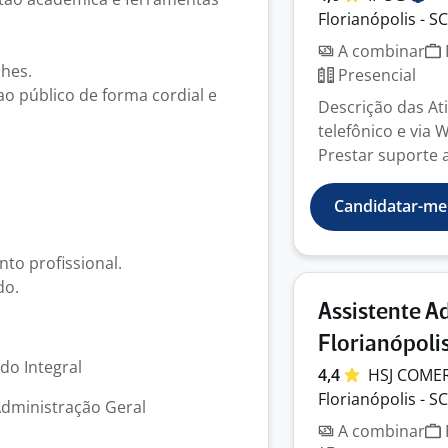
Florianópolis - SC
A combinar
lhes.
Presencial
ao público de forma cordial e
Descrição das At
telefônico e via
Prestar suporte a
Candidatar-me
to profissional.
do.
Assistente A
Florianópoli
odo Integral
4,4
HSJ COME
Florianópolis - SC
Administração Geral
A combinar