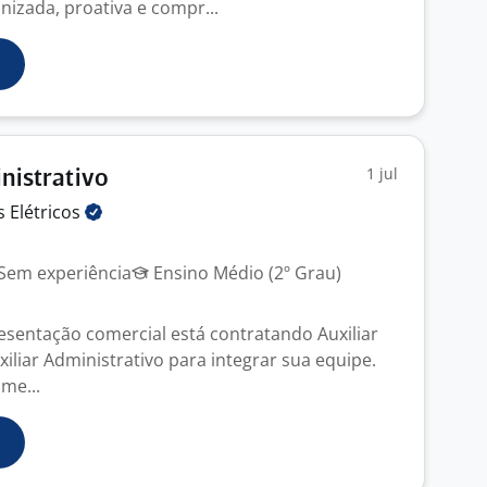
izada, proativa e compr...
1 jul
inistrativo
is
Elétricos
Sem experiência
Ensino Médio (2º Grau)
sentação comercial está contratando Auxiliar
uxiliar Administrativo para integrar sua equipe.
me...