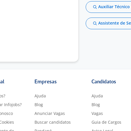
Auxiliar Técnic
Assistente de S
nal
Empresas
Candidatos
os?
Ajuda
Ajuda
r Infojobs?
Blog
Blog
onosco
Anunciar Vagas
Vagas
 Cookies
Buscar candidatos
Guia de Cargos
ento de
Pandapé
Aviso Legal