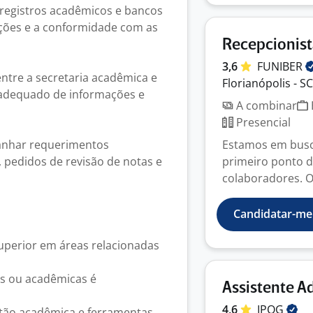
s registros acadêmicos e bancos
ções e a conformidade com as
Recepcionis
3,6
FUNIBER
ntre a secretaria acadêmica e
Florianópolis - SC
o adequado de informações e
A combinar
Presencial
anhar requerimentos
Estamos em busc
 pedidos de revisão de notas e
primeiro ponto d
colaboradores. O 
Candidatar-me
uperior em áreas relacionadas
as ou acadêmicas é
Assistente A
4,6
IPOG
stão acadêmica e ferramentas