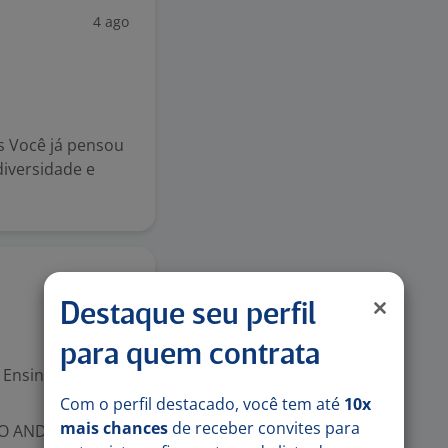
4 ago
s Você já pensou
iversidade e
31 jul
Destaque seu perfil
para quem contrata
Ensino Superior
Com o perfil destacado, você tem até
10x
mais chances
de receber convites para
TO ANDRÉ SP