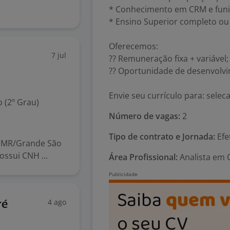
* Conhecimento em CRM e funil
* Ensino Superior completo ou
Oferecemos:
7 jul
?? Remuneração fixa + variável;
?? Oportunidade de desenvolvi
Envie seu currículo para: sel
 (2º Grau)
Número de vagas:
2
Tipo de contrato e Jornada:
Efe
DMR/Grande São
ossui CNH ...
Área Profissional:
Analista em 
4 ago
ré