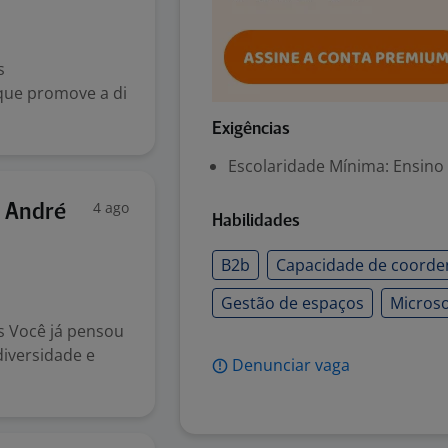
s
que promove a di
.
Exigências
Escolaridade Mínima: Ensino
4 ago
o André
Habilidades
B2b
Capacidade de coorde
Gestão de espaços
Microso
s Você já pensou
iversidade e
Denunciar vaga