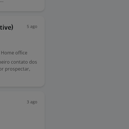
..
5 ago
tive)
Home office
eiro contato dos
or prospectar,
3 ago