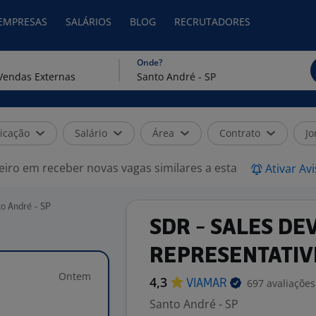
 EMPRESAS
SALÁRIOS
BLOG
RECRUTADORES
Onde?
icação
Salário
Área
Contrato
Jo
eiro em receber novas vagas similares a esta
Ativar Av
o André - SP
SDR - SALES D
REPRESENTATIV
Ontem
4,3
697 avaliações
VIAMAR
Santo André - SP