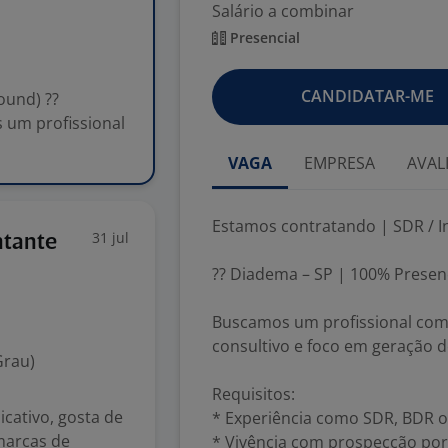
Salário a combinar
Presencial
CANDIDATAR-ME
ound) ??
 um profissional
VAGA
EMPRESA
AVAL
Estamos contratando | SDR / I
31 jul
ntante
?? Diadema – SP | 100% Presenc
Buscamos um profissional com 
consultivo e foco em geração d
Grau)
Requisitos:
cativo, gosta de
* Experiência como SDR, BDR o
marcas de
* Vivência com prospecção por t