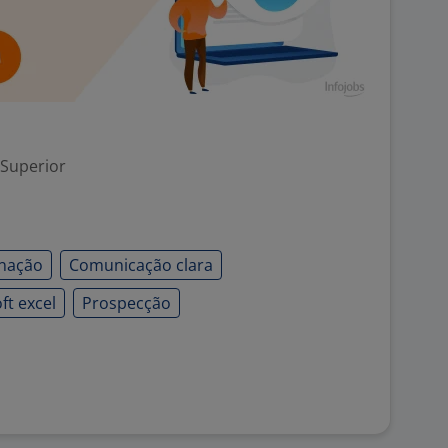
 Superior
nação
Comunicação clara
ft excel
Prospecção