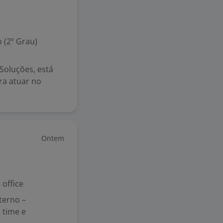
 (2º Grau)
Soluções, está
ra atuar no
Ontem
office
terno –
 time e