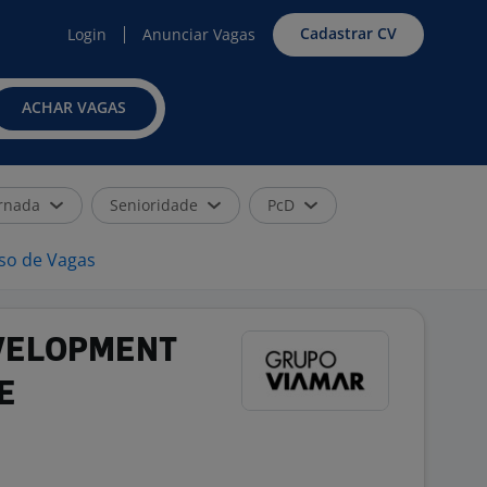
Cadastrar CV
Login
Anunciar Vagas
ACHAR VAGAS
rnada
Senioridade
PcD
iso de Vagas
EVELOPMENT
E