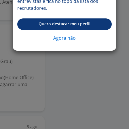
entrevistas e fica no topo da lista dos
e. Atendimento
recrutadores.
Quero destacar meu perfil
5 ago
Agora não
 Grau)
o(Home Office)
 agarrar uma
3 ago