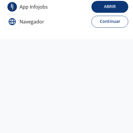
App Infojobs
ABRIR
Navegador
Continuar
13 jul
Vendedor Autônomo
Dra Jéssica
mourão
Curitiba - PR
A combinar
Ensino Médio (2º Grau)
Home office
6 jul
Parceiro Comercial Autônomo -
Vendedor PJ