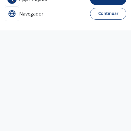
Navegador
Continuar
Ontem
AGENTE DE ATENDIMENTO | ESPAÑOL
Y PORTUGUES | ALIMENTOS
FOUNDEVER DO BRASIL CURITIBA SERVICOS E
4,2
TECNOLOGIA
São José dos Pinhais - PR
R$ 1.694,00
Ensino Médio (2º Grau)
Home office
Ontem
AGENTE DE ATENDIMENTO | ESPAÑOL