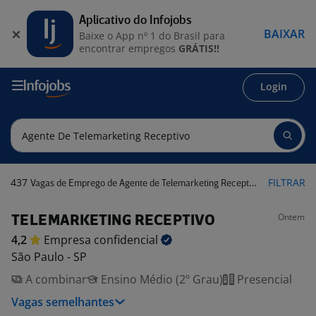
Aplicativo do Infojobs
BAIXAR
Baixe o App nº 1 do Brasil para
encontrar empregos
GRÁTIS!!
Login
437
FILTRAR
Vagas de Emprego de Agente de Telemarketing Receptivo
Ontem
TELEMARKETING RECEPTIVO
4,2
Empresa
confidencial
São Paulo - SP
A combinar
Ensino Médio (2º Grau)
Presencial
Vagas semelhantes