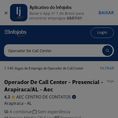
Aplicativo do Infojobs
BAIXAR
Baixe o App nº 1 do Brasil para
encontrar empregos
GRÁTIS!!
Login
1.145
FILTRAR
Vagas de Emprego de Operador de Call Center
Hoje
Operador De Call Center - Presencial -
Arapiraca/AL - Aec
4,3
AEC CENTRO DE
CONTATOS
Arapiraca - AL
A combinar
Sem experiência