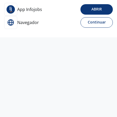
App Infojobs
ABRIR
Navegador
Continuar
16 jul
Operador De Cobrança I - Call Center
4,1
FERREIRA E CHAGAS
ADVOGADOS
Santo André - SP
R$ 1.754,00
Ensino Médio (2º Grau)
Presencial
15 jul
Supervisor De Operações- Call
Center/Osasco
3,9
Konecta
Brasil