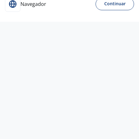
Navegador
Continuar
Para Candidatos
Acesse o site de empregos líder e se candidate a
vagas adequadas ao seu perfil de forma fácil e
rápida.