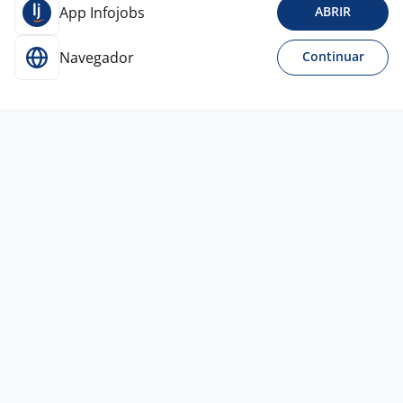
App Infojobs
ABRIR
Navegador
Continuar
Hoje
Auxiliar De Estacionamento - Portaria -
Zona Norte De Porto Alegre
4,3
ZAFFARI
Porto Alegre - RS
R$ 1.916,00
Ensino Fundamental (1º grau)
Presencial
Hoje
Banco De Talentos Tech | Pulse Client