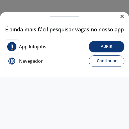
É ainda mais fácil pesquisar vagas no nosso app
App Infojobs
ABRIR
Navegador
Continuar
24 jun
Técnico Em Segurança Do Trabalho
4,4
Med&Seg - Medicina e Segurança do
trabalho
Porto Alegre - RS