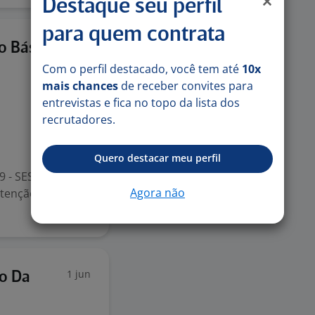
Destaque seu perfil
para quem contrata
16 jul
o Básica
Com o perfil destacado, você tem até
10x
mais chances
de receber convites para
entrevistas e fica no topo da lista dos
recrutadores.
Quero destacar meu perfil
- SESI/SC - Rio
Agora não
atenção as
1 jun
to Da