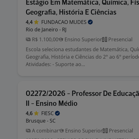
Estágio Em Matemática, Química, Fís
Geografia, História E Ciências
4,4
FUNDACAO
MUDES
Rio de Janeiro - RJ
R$ 1.100,00
Ensino Superior
Presencial
Escola seleciona estudantes de Matemática, Quím
Geografia, História e Ciências do 2° ao 6° períod
Atividades: - Suporte ao...
02272/2026 - Professor De Educaçã
II - Ensino Médio
4,6
FIESC
Brusque - SC
A combinar
Ensino Superior
Presencial