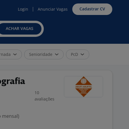
Cadastrar CV
Login
Anunciar Vagas
ACHAR VAGAS
rnada
Senioridade
PcD
grafia
10
avaliações
o mensal)