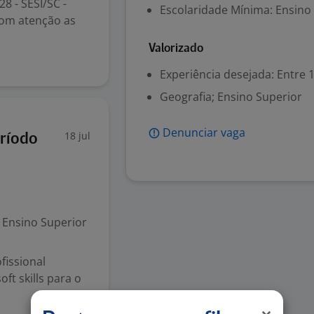
8 - SESI/SC -
Escolaridade Mínima: Ensino
 com atenção as
Valorizado
Experiência desejada: Entre 1
Geografia; Ensino Superior
Denunciar vaga
18 jul
eríodo
Ensino Superior
fissional
ft skills para o