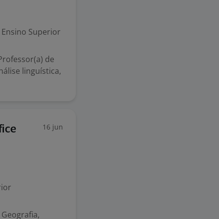
Ensino Superior
Professor(a) de
álise linguística,
16 jun
fice
ior
e Geografia,