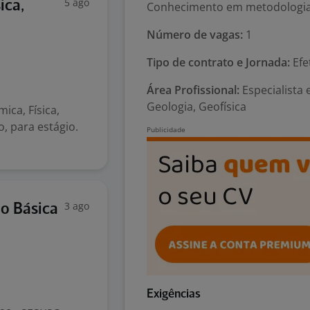
5 ago
ica,
Conhecimento em metodologia
Número de vagas:
1
Tipo de contrato e Jornada:
Efe
Área Profissional:
Especialista 
Geologia, Geofísica
ica, Física,
o, para estágio.
3 ago
o Básica
Exigências