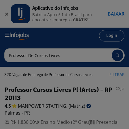
Aplicativo do Infojobs
BAIXAR
Baixe o App nº 1 do Brasil para
encontrar empregos
GRÁTIS!!
Login
320
FILTRAR
Vagas de Emprego de Professor de Cursos Livres
29 jul
Professor Cursos Livres Pl (Artes) - RP
20113
4,5
MANPOWER STAFFING.
(Matriz)
Palmas - PR
R$ 1.830,00
Ensino Médio (2º Grau)
Presencial