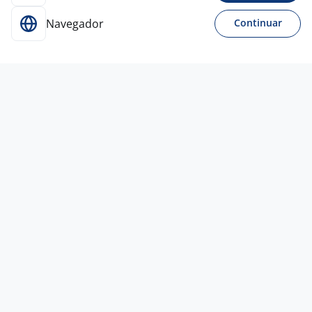
Navegador
Continuar
Ontem
ENCARREGADA DE LIMPEZA
HOSPITALAR FOLGUISTA MOOCA
4,4
Brasanitas
São Paulo - SP
R$ 2.400,00 a R$ 2.760,00
Entre 1 e 3 anos
Ensino Médio (2º Grau)
Presencial
Vagas semelhantes
6 ago
Promotor Roteiro - Zona Leste