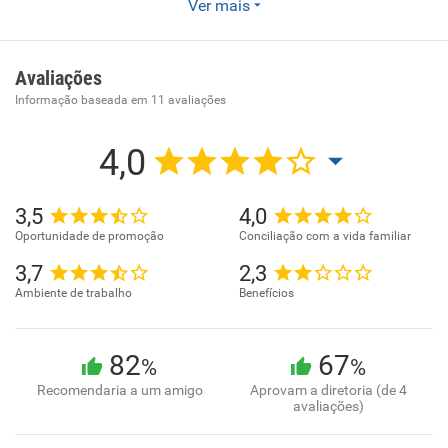
Ver mais
Instalação e manutenção de sistemas centrais de ar
condicionado, de ventilação e refrigeração.
Avaliações
Informação baseada em
11
avaliações
4,0
3,5
4,0
Oportunidade de promoção
Conciliação com a vida familiar
3,7
2,3
Ambiente de trabalho
Benefícios
82
67
%
%
Recomendaria a um amigo
Aprovam a diretoria (de 4
avaliações)