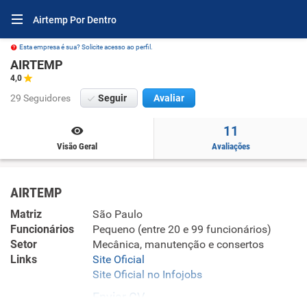
Airtemp Por Dentro
Esta empresa é sua? Solicite acesso ao perfil.
AIRTEMP
4,0
29 Seguidores
Seguir
Avaliar
11
Visão Geral
Avaliações
AIRTEMP
Matriz
São Paulo
Funcionários
Pequeno (entre 20 e 99 funcionários)
Setor
Mecânica, manutenção e consertos
Links
Site Oficial
Site Oficial no Infojobs
Enviar CV