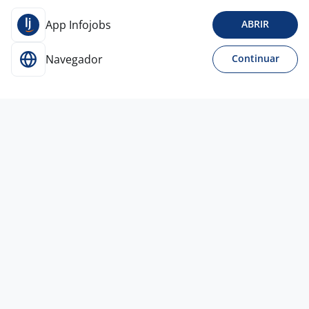
App Infojobs
ABRIR
Navegador
Continuar
Para Candidatos
Acesse o site de empregos líder e se candidate a
vagas adequadas ao seu perfil de forma fácil e
rápida.