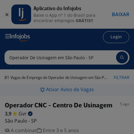
Aplicativo do Infojobs
BAIXAR
Baixe o App nº 1 do Brasil para
encontrar empregos
GRÁTIS!!
Login
81
FILTRAR
Vagas de Emprego de Operador de Usinagem em São Paulo - SP
Ativar Aviso de Vagas
5 ago
Operador CNC - Centro De Usinagem
3,9
Gvr
São Paulo - SP
A combinar
Entre 3 e 5 anos