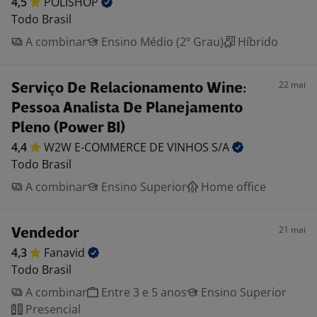
4,5
POLISHOP
Todo Brasil
A combinar
Ensino Médio (2º Grau)
Híbrido
22 mai
Serviço De Relacionamento Wine:
Pessoa Analista De Planejamento
Pleno (Power BI)
4,4
W2W E-COMMERCE DE VINHOS
S/A
Todo Brasil
A combinar
Ensino Superior
Home office
21 mai
Vendedor
4,3
Fanavid
Todo Brasil
A combinar
Entre 3 e 5 anos
Ensino Superior
Presencial