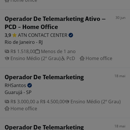
Home office
30 jun
Operador De Telemarketing Ativo –
PCD - Home Office
3,9
ATN CONTACT
CENTER
Rio de Janeiro - RJ
R$ 1.518,00
Menos de 1 ano
Ensino Médio (2º Grau)
PcD
Home office
18 mai
Operador De Telemarketing
RHSantos
Guarujá - SP
R$ 3.000,00 a R$ 4.500,00
Ensino Médio (2º Grau)
Home office
18 mai
Operador De Telemarketing