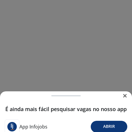
É ainda mais fácil pesquisar vagas no nosso app
App Infojobs
ABRIR