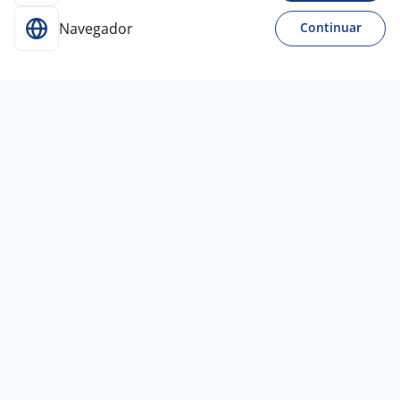
Navegador
Continuar
7 ago
Atendente De Telemarketing -
Janaúba/MG - Aec - Apenas Para
Residentes Da Cidade
4,3
AEC CENTRO DE
CONTATOS
Janaúba - MG
A combinar
Sem experiência
Ensino Médio (2º Grau)
Home office
6 ago
HOME OFFICE - VAGA EFETIVA