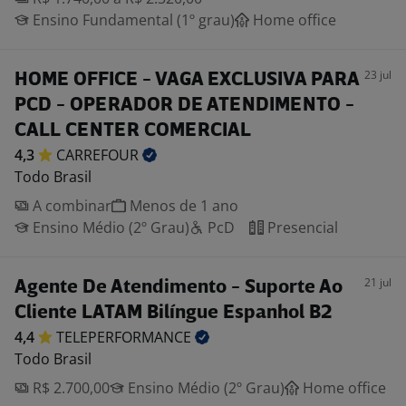
Ensino Fundamental (1º grau)
Home office
23 jul
HOME OFFICE - VAGA EXCLUSIVA PARA
PCD - OPERADOR DE ATENDIMENTO -
CALL CENTER COMERCIAL
4,3
CARREFOUR
Todo Brasil
A combinar
Menos de 1 ano
Ensino Médio (2º Grau)
PcD
Presencial
21 jul
Agente De Atendimento - Suporte Ao
Cliente LATAM Bilíngue Espanhol B2
4,4
TELEPERFORMANCE
Todo Brasil
R$ 2.700,00
Ensino Médio (2º Grau)
Home office