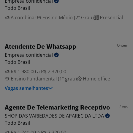
Empresa
confidencial
Todo Brasil
A combinar
Ensino Médio (2º Grau)
Presencial
Ontem
Atendente De Whatsapp
Empresa
confidencial
Todo Brasil
R$ 1.980,00 a R$ 2.320,00
Ensino Fundamental (1º grau)
Home office
Vagas semelhantes
7 ago
Agente De Telemarketing Receptivo
SHOP DAS VARIEDADES DE APARECIDA
LTDA
Todo Brasil
R$ 1.740,00 a R$ 2.320,00