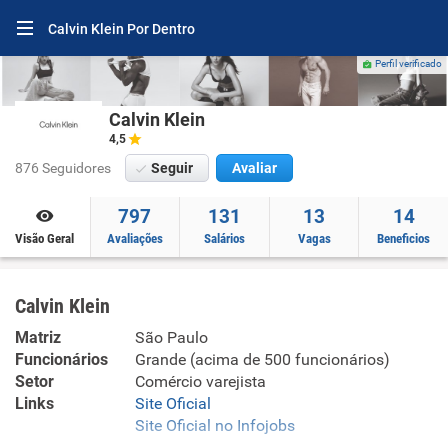
Calvin Klein Por Dentro
Perfil verificado
Calvin Klein
4,5
876 Seguidores
Seguir
Avaliar
797
131
13
14
Visão Geral
Avaliações
Salários
Vagas
Beneficios
Calvin Klein
Matriz
São Paulo
Funcionários
Grande (acima de 500 funcionários)
Setor
Comércio varejista
Links
Site Oficial
Site Oficial no Infojobs