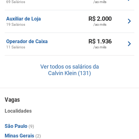
69 Salários
/ao mês
valores.
Missão:
R$ 2.000
Auxiliar de Loja
Impulsionamos a moda para o bem. A nossa estratégia é
19 Salários
/ao mês
transformar como as roupas são feitas e (re)utilizadas, e
realizar ações para levar nossos negócios e a indústria da
R$ 1.936
Operador de Caixa
moda em direção a um futuro mais inovador e
11 Salários
/ao mês
responsável.
Ver todos os salários da
Calvin Klein (131)
Vagas
Localidades
São Paulo
(9)
Minas Gerais
(2)