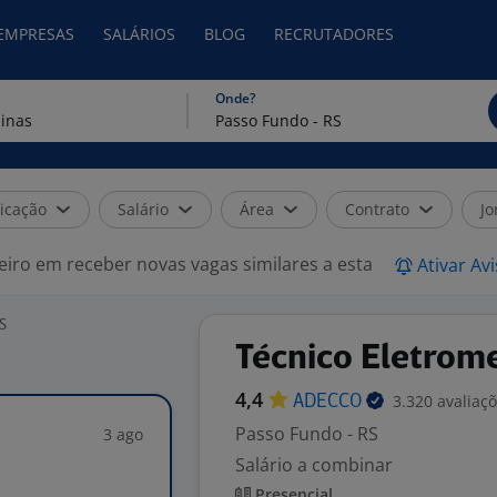
 EMPRESAS
SALÁRIOS
BLOG
RECRUTADORES
Onde?
icação
Salário
Área
Contrato
Jo
eiro em receber novas vagas similares a esta
Ativar Av
S
Técnico Eletrom
4,4
3.320 avaliaç
ADECCO
Passo Fundo - RS
3 ago
Salário a combinar
Presencial