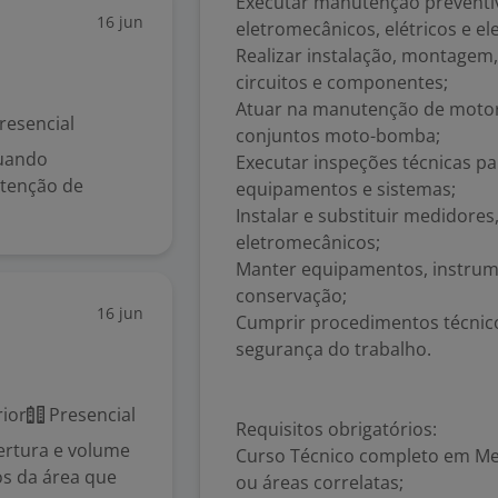
Executar manutenção preventi
16 jun
eletromecânicos, elétricos e el
Realizar instalação, montagem,
circuitos e componentes;
Atuar na manutenção de motore
resencial
conjuntos moto-bomba;
quando
Executar inspeções técnicas pa
utenção de
equipamentos e sistemas;
Instalar e substituir medidor
eletromecânicos;
Manter equipamentos, instrum
conservação;
16 jun
Cumprir procedimentos técnic
segurança do trabalho.
ior
Presencial
Requisitos obrigatórios:
bertura e volume
Curso Técnico completo em Mec
s da área que
ou áreas correlatas;