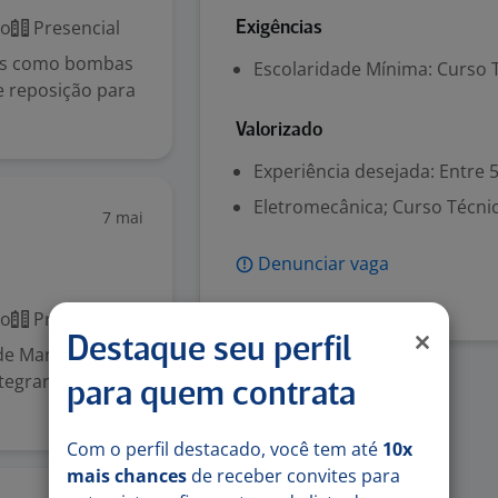
co
Presencial
Exigências
tens como bombas
Escolaridade Mínima: Curso 
e reposição para
Valorizado
Experiência desejada: Entre 
Eletromecânica; Curso Técni
7 mai
Denunciar vaga
co
Presencial
Destaque seu perfil
 de Manutenção
ntegrar nossa
para quem contrata
Com o perfil destacado, você tem até
10x
mais chances
de receber convites para