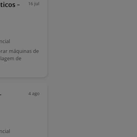
16 jul
ticos -
ncial
torar máquinas de
alagem de
4 ago
-
ncial