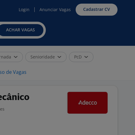
Cadastrar CV
Login
Anunciar Vagas
ACHAR VAGAS
rnada
Senioridade
PcD
iso de Vagas
ecânico
ões