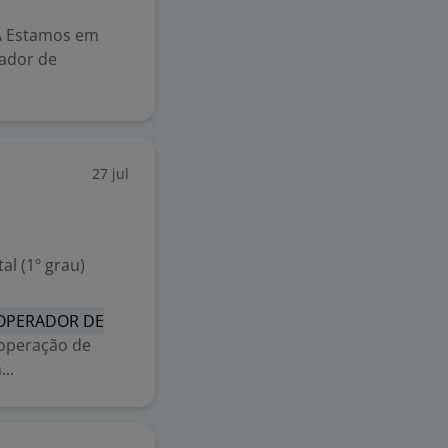
A Estamos em
rador de
27 jul
l (1º grau)
OPERADOR DE
operação de
..