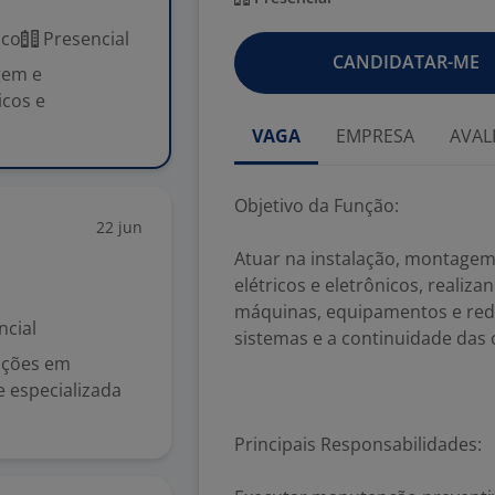
ico
Presencial
CANDIDATAR-ME
gem e
icos e
VAGA
EMPRESA
AVAL
Objetivo da Função:
22 jun
Atuar na instalação, montage
elétricos e eletrônicos, realiz
máquinas, equipamentos e red
ncial
sistemas e a continuidade das
uções em
e especializada
Principais Responsabilidades: