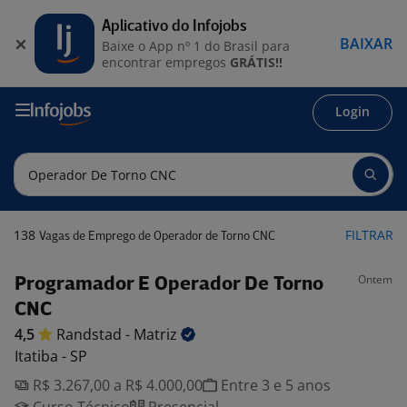
Aplicativo do Infojobs
BAIXAR
Baixe o App nº 1 do Brasil para
encontrar empregos
GRÁTIS!!
Login
138
FILTRAR
Vagas de Emprego de Operador de Torno CNC
Ontem
Programador E Operador De Torno
CNC
4,5
Randstad -
Matriz
Itatiba - SP
R$ 3.267,00 a R$ 4.000,00
Entre 3 e 5 anos