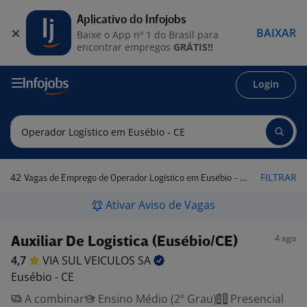
Aplicativo do Infojobs
BAIXAR
Baixe o App nº 1 do Brasil para
encontrar empregos
GRÁTIS!!
Login
42
FILTRAR
Vagas de Emprego de Operador Logístico em Eusébio - CE
Ativar Aviso de Vagas
4 ago
Auxiliar De Logistica (Eusébio/CE)
4,7
VIA SUL VEICULOS
SA
Eusébio - CE
A combinar
Ensino Médio (2º Grau)
Presencial