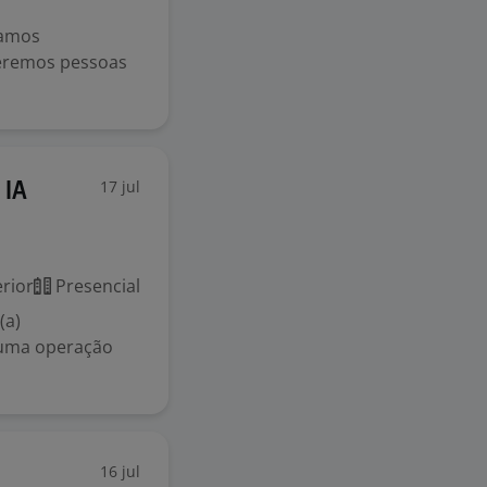
camos
ueremos pessoas
17 jul
 IA
rior
Presencial
(a)
 uma operação
16 jul