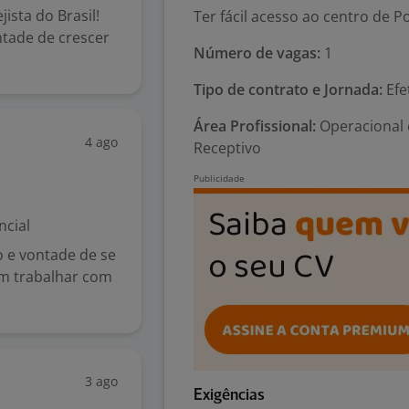
ista do Brasil!
Ter fácil acesso ao centro de P
ntade de crescer
Número de vagas:
1
Tipo de contrato e Jornada:
Efe
Área Profissional:
Operacional e
4 ago
Receptivo
ncial
o e vontade de se
em trabalhar com
3 ago
Exigências