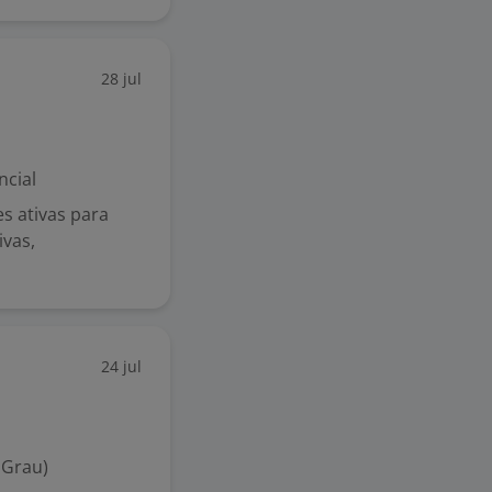
28 jul
ncial
es ativas para
vas,
24 jul
 Grau)