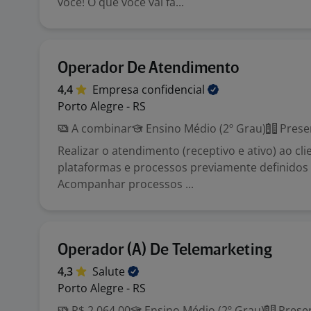
você! O que você vai fa...
Operador De Atendimento
4,4
Empresa
confidencial
Porto Alegre - RS
A combinar
Ensino Médio (2º Grau)
Prese
Realizar o atendimento (receptivo e ativo) ao cli
plataformas e processos previamente definidos 
Acompanhar processos ...
Operador (A) De Telemarketing
4,3
Salute
Porto Alegre - RS
R$ 2.064,00
Ensino Médio (2º Grau)
Presen