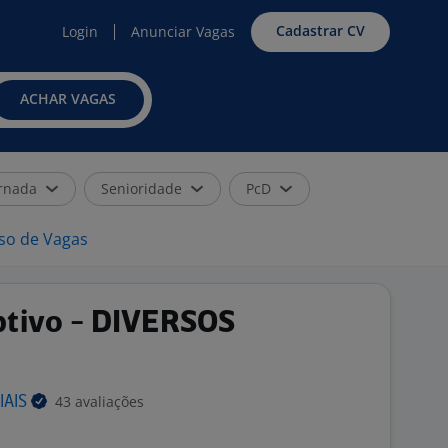
Cadastrar CV
Login
Anunciar Vagas
ACHAR VAGAS
rnada
Senioridade
PcD
iso de Vagas
tivo - DIVERSOS
43 avaliações
IAIS