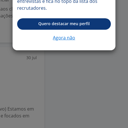
entrevistas e fica no topo da lista dos
recrutadores.
aos clientes no
mações e
Quero destacar meu perfil
Agora não
30 jul
ivo) Estamos em
s e focados em