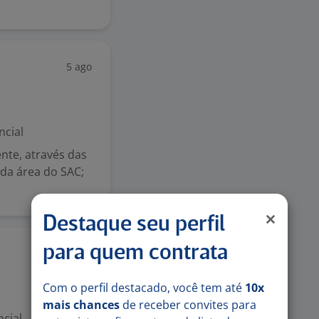
5 ago
ncial
ente, através das
da área do SAC;
Destaque seu perfil
para quem contrata
30 jul
Com o perfil destacado, você tem até
10x
mais chances
de receber convites para
cial