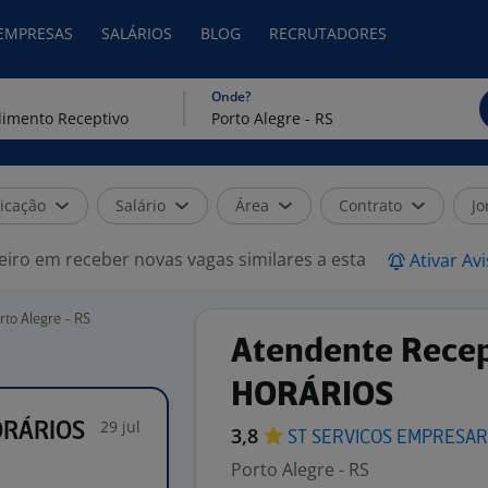
 EMPRESAS
SALÁRIOS
BLOG
RECRUTADORES
Onde?
icação
Salário
Área
Contrato
Jo
eiro em receber novas vagas similares a esta
Ativar Av
to Alegre - RS
Atendente Recep
HORÁRIOS
29 jul
ORÁRIOS
3,8
ST SERVICOS
EMPRESAR
Porto Alegre - RS