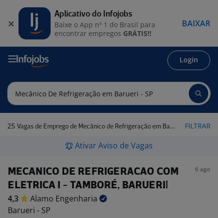
Aplicativo do Infojobs
BAIXAR
Baixe o App nº 1 do Brasil para
encontrar empregos
GRÁTIS!!
Login
25
FILTRAR
Vagas de Emprego de Mecânico de Refrigeração em Barueri - SP
Ativar Aviso de Vagas
6 ago
MECANICO DE REFRIGERACAO COM
ELETRICA I - TAMBORÉ, BARUERI|
4,3
Alamo
Engenharia
Barueri - SP