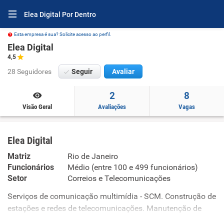
Elea Digital Por Dentro
Esta empresa é sua? Solicite acesso ao perfil.
Elea Digital
4,5
28 Seguidores
Seguir
Avaliar
2
8
Visão Geral
Avaliações
Vagas
Elea Digital
Matriz
Rio de Janeiro
Funcionários
Médio (entre 100 e 499 funcionários)
Setor
Correios e Telecomunicações
Serviços de comunicação multimídia - SCM. Construção de
estações e redes de telecomunicações. Manutenção de
estações e redes de telecomunicações. Instalação e