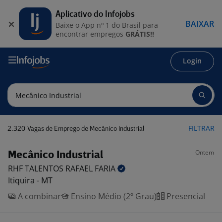
Aplicativo do Infojobs
BAIXAR
Baixe o App nº 1 do Brasil para
encontrar empregos
GRÁTIS!!
Login
2.320
FILTRAR
Vagas de Emprego de Mecânico Industrial
Ontem
Mecânico Industrial
RHF TALENTOS RAFAEL
FARIA
Itiquira - MT
A combinar
Ensino Médio (2º Grau)
Presencial