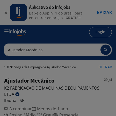
Aplicativo do Infojobs
BAIXAR
Baixe o App nº 1 do Brasil para
encontrar empregos
GRÁTIS!!
Login
1.078
FILTRAR
Vagas de Emprego de Ajustador Mecânico
29 jul
Ajustador Mecânico
K2 FABRICACAO DE MAQUINAS E EQUIPAMENTOS
LTDA
Ibiúna - SP
A combinar
Menos de 1 ano
Ensino Médio (2º Grau)
Presencial