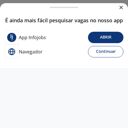
É ainda mais fácil pesquisar vagas no nosso app
App Infojobs
ABRIR
Navegador
Continuar
CONTRATAÇÃO URGENTE
9 dez
Auxiliar De Expedição
4,4
Empresa
confidencial
Osasco - SP