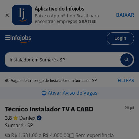
Aplicativo do Infojobs
BAIXAR
Baixe o App nº 1 do Brasil para
encontrar empregos
GRÁTIS!!
Login
80
FILTRAR
Vagas de Emprego de Instalador em Sumaré - SP
Ativar Aviso de Vagas
28 jul
Técnico Instalador TV A CABO
3,8
Danlex
Sumaré - SP
R$ 1.631,00 a R$ 4.000,00
Sem experiência