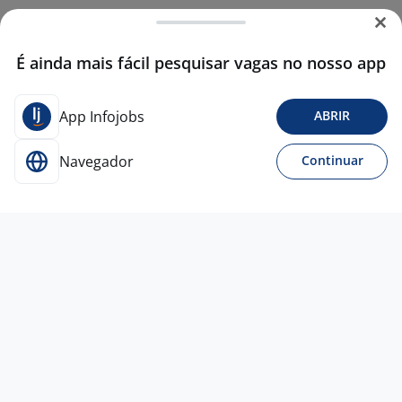
É ainda mais fácil pesquisar vagas no nosso app
App Infojobs
ABRIR
Navegador
Continuar
28 jul
Programa Gerente De Loja
4,4
LOJAS QUERO-QUERO
S.A
Todo Brasil
A combinar
Entre 1 e 3 anos