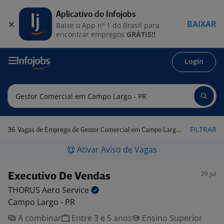
Aplicativo do Infojobs
BAIXAR
Baixe o App nº 1 do Brasil para
encontrar empregos
GRÁTIS!!
Login
36
FILTRAR
Vagas de Emprego de Gestor Comercial em Campo Largo - PR
Ativar Aviso de Vagas
29 jul
Executivo De Vendas
THORUS Aero
Service
Campo Largo - PR
A combinar
Entre 3 e 5 anos
Ensino Superior