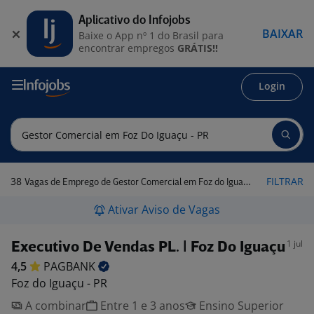
Aplicativo do Infojobs
BAIXAR
Baixe o App nº 1 do Brasil para
encontrar empregos
GRÁTIS!!
Login
38
FILTRAR
Vagas de Emprego de Gestor Comercial em Foz do Iguaçu - PR
Ativar Aviso de Vagas
1 jul
Executivo De Vendas PL. | Foz Do Iguaçu
4,5
PAGBANK
Foz do Iguaçu - PR
A combinar
Entre 1 e 3 anos
Ensino Superior