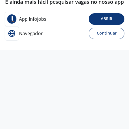
É ainda mais fácil pesquisar vagas no nosso app
App Infojobs
ABRIR
Navegador
Continuar
6 ago
Programa Gerente De Loja
4,4
LOJAS QUERO-QUERO
S.A
Todo Brasil
A combinar
Entre 1 e 3 anos
Ensino Médio (2º Grau)
Presencial