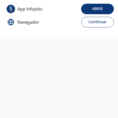
App Infojobs
ABRIR
Navegador
Continuar
31 jul
Gerente De Loja
4,5
GRUPO
AVENIDA
Todo Brasil
A combinar
Entre 1 e 3 anos
Ensino Superior
Presencial
Vagas semelhantes