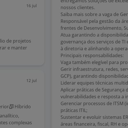
entregamos soluções de excelê
16 jul
nossos clientes.
Saiba mais sobre a vaga de Ger
Responsável pela gestão da áre
frentes de Desenvolvimento, Su
Atua garantindo a disponibilid
lio de projetos
governança dos serviços de TI
urar e manter
à diretoria e alinhando a oper
Principais responsabilidades:
Vaga também elegível para prof
Gerir infraestrutura, redes, s
GCP), garantindo disponibilida
12 jul
Liderar equipes técnicas multid
Aplicar práticas de Segurança 
vulnerabilidades e resposta a i
Gerenciar processos de ITSM (
rior
Híbrido
práticas ITIL;
nalítico,
Sustentar e evoluir sistemas 
rentes complexas
áreas financeira, fiscal, RH e o