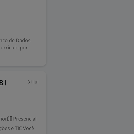
s
anco de Dados
currículo por
31 jul
B |
ior
Presencial
ções e TIC Você