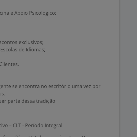
ina e Apoio Psicológico;
scontos exclusivos;
Escolas de Idiomas;
lientes.
gente se encontra no escritório uma vez por
as.
zer parte dessa tradição!
tivo – CLT - Período Integral