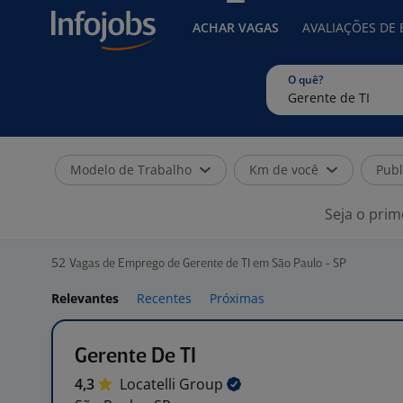
ACHAR VAGAS
AVALIAÇÕES DE
O quê?
Modelo de Trabalho
Km de você
Publ
Seja o prim
52
Vagas de Emprego de Gerente de TI em São Paulo - SP
Relevantes
Recentes
Próximas
Gerente De TI
4,3
Locatelli
Group