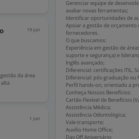
Gerenciar equipe de desenvolvi
avaliar novas ferramentas;
Identificar oportunidades de a
Apoiar a gestão de orçamento 
19 jun
ão
fornecedores.
O que buscamos:
Experiência em gestão de áreas
suporte e segurança) e lideran
s
Inglês avançado;
Diferencial: certificações ITIL
gestão da área
Diferencial: pós-graduação ou 
 alta
Perfil hands-on, orientado a p
Conheça Nossos Benefícios:
Cartão Flexível de Benefícios (
Assistência Médica;
Assistência Odontológica;
1 jun
Vale-transporte;
Auxílio Home Office;
Day Off Aniversário;