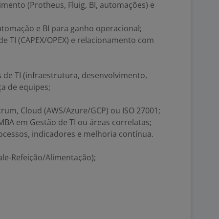
mento (Protheus, Fluig, BI, automações) e
utomação e BI para ganho operacional;
de TI (CAPEX/OPEX) e relacionamento com
 de TI (infraestrutura, desenvolvimento,
ça de equipes;
, Scrum, Cloud (AWS/Azure/GCP) ou ISO 27001;
MBA em Gestão de TI ou áreas correlatas;
rocessos, indicadores e melhoria contínua.
Vale-Refeição/Alimentação);