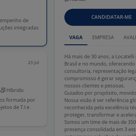
CANDIDATAR-ME
esempenho de
uções integradas
VAGA
EMPRESA
AVAL
Há mais de 30 anos, a Locatel
23 jul
Brasil e no mundo, oferecendo 
consultoria, representação lega
compromisso é gerar segurança,
nossos clientes e pessoas.
r
Híbrido
Guiados por propósito, movido
ços formada por
Nossa visão é ser referência gl
jetos de T.I e
reconhecida pela excelência té
proteger, transformar e aceler
Somos um time de mais de 350 
presença consolidada em 3 est