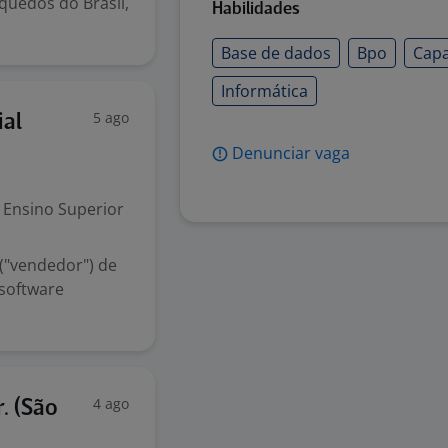
quedos do Brasil,
Habilidades
Base de dados
Bpo
Capa
Informática
5 ago
al
Denunciar vaga
Ensino Superior
 ("vendedor") de
 software
4 ago
. (São