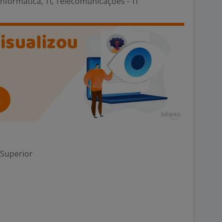
formática, TI, Telecomunicações - TI
 Superior