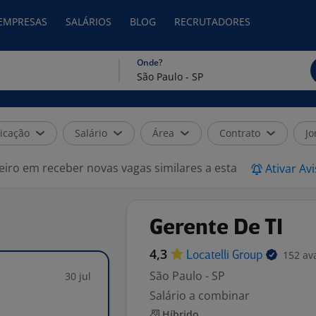
 EMPRESAS
SALÁRIOS
BLOG
RECRUTADORES
Onde?
icação
Salário
Área
Contrato
Jo
eiro em receber novas vagas similares a esta
Ativar Av
Gerente De TI
4,3
152 av
Locatelli
Group
São Paulo - SP
30 jul
Salário a combinar
Híbrido