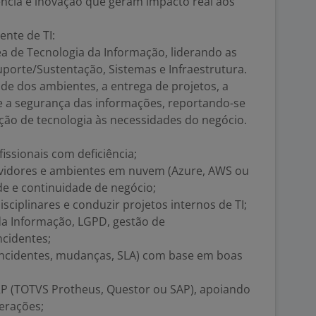
ncia e inovação que geram impacto real aos
ente de TI:
a de Tecnologia da Informação, liderando as
porte/Sustentação, Sistemas e Infraestrutura.
ade dos ambientes, a entrega de projetos, a
 e a segurança das informações, reportando-se
ação de tecnologia às necessidades do negócio.
issionais com deficiência;
ervidores e ambientes em nuvem (Azure, AWS ou
de e continuidade de negócio;
isciplinares e conduzir projetos internos de TI;
da Informação, LGPD, gestão de
ncidentes;
incidentes, mudanças, SLA) com base em boas
ERP (TOTVS Protheus, Questor ou SAP), apoiando
perações;