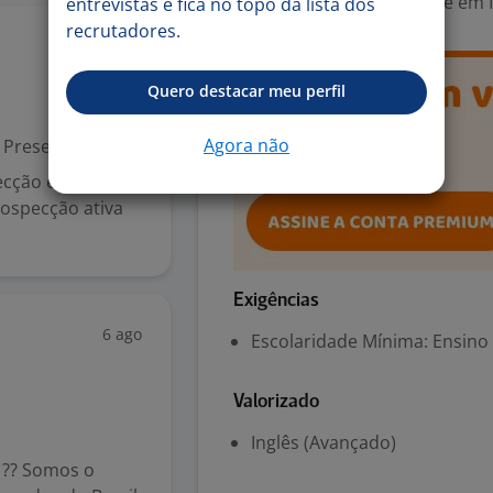
Área Profissional:
Gerente em In
entrevistas e fica no topo da lista dos
recrutadores.
6 ago
Quero destacar meu perfil
Agora não
Presencial
ecção e
rospecção ativa
Exigências
6 ago
Escolaridade Mínima: Ensino
Valorizado
Inglês (Avançado)
 ?? Somos o