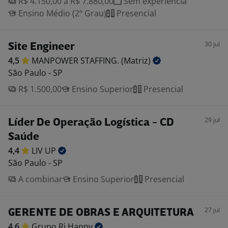
R$ 4.150,00 a R$ 7.880,00
Sem experiência
Ensino Médio (2º Grau)
Presencial
30 jul
Site Engineer
4,5
MANPOWER STAFFING.
(Matriz)
São Paulo - SP
R$ 1.500,00
Ensino Superior
Presencial
29 jul
Líder De Operação Logística - CD
Saúde
4,4
LIV
UP
São Paulo - SP
A combinar
Ensino Superior
Presencial
27 jul
GERENTE DE OBRAS E ARQUITETURA
4,6
Grupo Ri
Happy