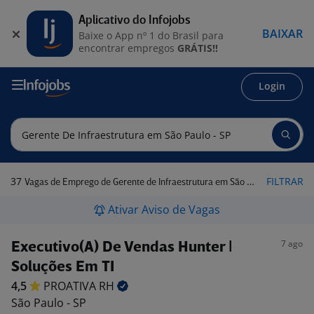
Aplicativo do Infojobs
BAIXAR
Baixe o App nº 1 do Brasil para
encontrar empregos
GRÁTIS!!
Login
37
FILTRAR
Vagas de Emprego de Gerente de Infraestrutura em São Paulo - SP
Ativar Aviso de Vagas
7 ago
Executivo(A) De Vendas Hunter |
Soluções Em TI
4,5
PROATIVA
RH
São Paulo - SP