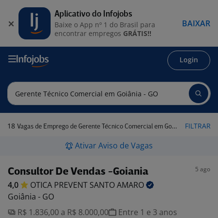
Aplicativo do Infojobs
BAIXAR
Baixe o App nº 1 do Brasil para
encontrar empregos
GRÁTIS!!
Login
18
FILTRAR
Vagas de Emprego de Gerente Técnico Comercial em Goiânia - GO
Ativar Aviso de Vagas
5 ago
Consultor De Vendas -Goiania
4,0
OTICA PREVENT SANTO
AMARO
Goiânia - GO
R$ 1.836,00 a R$ 8.000,00
Entre 1 e 3 anos