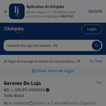
Aplicativo do Infojobs
BAIXAR
Baixe o App nº 1 do Brasil para
encontrar empregos
GRÁTIS!!
Login
26
FILTRAR
Vagas de Emprego de Gerente de Loja em Goiana - PE
Ativar Aviso de Vagas
Hoje
Gerente De Loja
4,5
GRUPO
AVENIDA
Todo Brasil
A combinar
Entre 1 e 3 anos
Ensino Superior