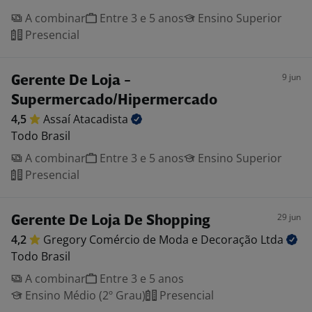
A combinar
Entre 3 e 5 anos
Ensino Superior
Presencial
9 jun
Gerente De Loja -
Supermercado/Hipermercado
4,5
Assaí
Atacadista
Todo Brasil
A combinar
Entre 3 e 5 anos
Ensino Superior
Presencial
29 jun
Gerente De Loja De Shopping
4,2
Gregory Comércio de Moda e Decoração
Ltda
Todo Brasil
A combinar
Entre 3 e 5 anos
Ensino Médio (2º Grau)
Presencial