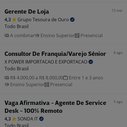
12 mai
Gerente De Loja
4,3
Grupo Tesoura de
Ouro
Todo Brasil
A combinar
Ensino Superior
Presencial
6 ago
Consultor De Franquia/Varejo Sênior
X POWER IMPORTACAO E
EXPORTACAO
Todo Brasil
R$ 4.000,00 a R$ 8.000,00
Entre 1 e 3 anos
Ensino Superior
Presencial
5 ago
Vaga Afirmativa - Agente De Service
Desk - 100% Remoto
4,3
SONDA
IT
Todo Brasil