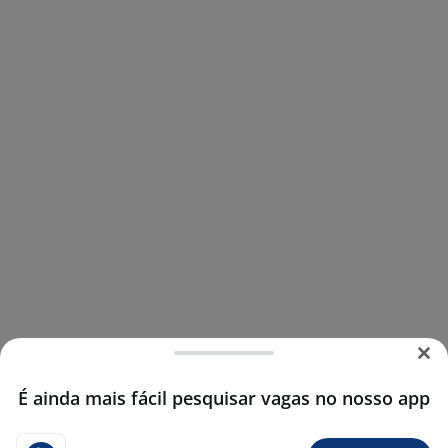
É ainda mais fácil pesquisar vagas no nosso app