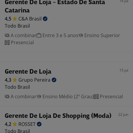
16 jul
Gerente De Loja - Estado De Santa
Catarina
4,5
C&A
Brasil
Todo Brasil
A combinar
Entre 3 e 5 anos
Ensino Superior
Presencial
15 jul
Gerente De Loja
4,3
Grupo
Pereira
Todo Brasil
A combinar
Ensino Médio (2º Grau)
Presencial
22 jun
Gerente De Loja De Shopping (Moda)
4,2
ROSSET
Todo Brasil